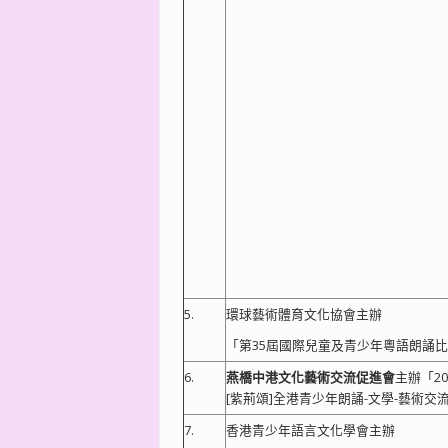
5.
環球藝術體育文化協會主辦
「第35屆國際兒童及青少年粵語朗誦
6.
燕橋中港文化藝術交流促進
會
主辦「20
[紫荊頌]全港青少年朗誦-文學-藝術交
7.
香港青少年語言文化學會主辦