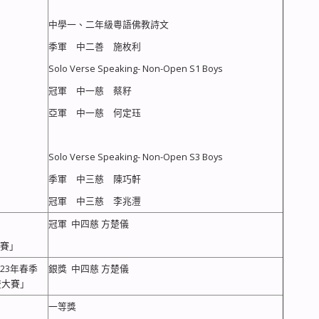
中學一、二年級粵語佛教詩文
季軍 中二善 施枚利
Solo Verse Speaking- Non-Open S1 Boys
冠軍 中一慈 蔡籽
亞軍 中一慈 何定珏
Solo Verse Speaking- Non-Open S3 Boys
季軍 中三慈 陳巧軒
冠軍 中三慈 李兆灃
冠軍 中四慈 方楚儀
比賽」
23年春季
銀獎 中四慈 方楚儀
流大賽」
一等獎