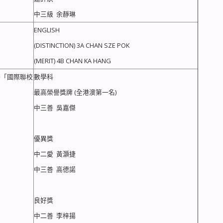
中三級 余靜琳
ENGLISH
(DISTINCTION) 3A CHAN SZE POK
(MERIT) 4B CHAN KA HANG
辦「國際聯校
數學科
最高榮譽獎牌 (全港澳第一名)
中三善 吳嘉傑
優異獎
中二愛 黃灝捷
中三善 高德諾
良好獎
中二善 李梓揚