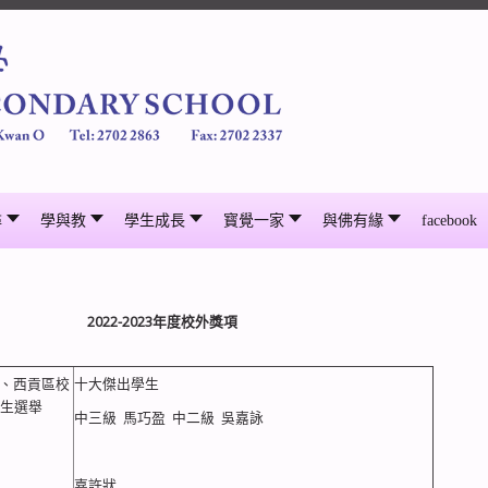
尋
學與教
學生成長
寳覺一家
與佛有緣
facebook
2022-2023年度校外獎項
、西貢區校
十大傑出學生
學生選舉
中三級 馬巧盈 中二級 吳嘉詠
嘉許狀