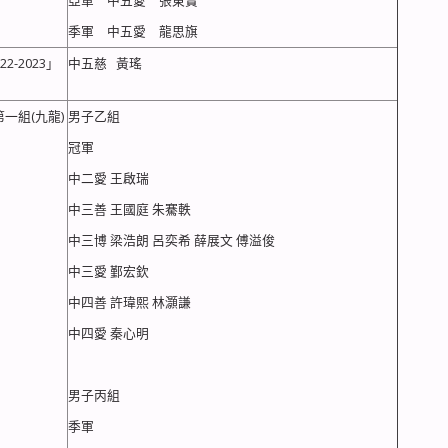
亞軍 中五愛 張東寶
季軍 中五愛 龍思旗
-2023」
中五慈 黃瑤
一組(九龍)
男子乙組
冠軍
中二愛 王啟瑞
中三善 王國庭 朱騫軼
中三博 梁浩朗 呂奕希 薛展文 傅溢俊
中三愛 鄞宏欽
中四善 許瑋熙 林灝謙
中四愛 秦心明
男子丙組
季軍