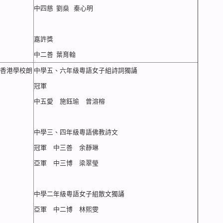
中四慈 劉燊 秦心明
嘉許獎
中二善 葉育翰
屆香港學校朗
中學五、六年級粵語女子組詩詞獨誦
冠軍
中五愛 施鈺瑜 曾溶榕
中學三、四年級粵語佛教詩文
冠軍 中三善 余靜琳
亞軍 中三博 梁翠瑩
中學二年級粵語女子組散文獨誦
亞軍 中二博 林熙雯