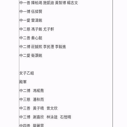
中一善 陳柏澔 施凱迪 黃智博 楊志文
中一博 伍倬賢
中一愛 雷濤銘
中二慈 馮子銘 尤子軒
中二善 秦心懿
中二博 莊鋮熙 李民灃 李毅進
中二愛 衛灝銘
女子乙組
殿軍
中二博 馮楉喬
中三慈 潘秋而
中三善 黃子晴 曾文欣
中三博 謝嘉欣 林泳誼 石愷晴
中四善 龍麗雲