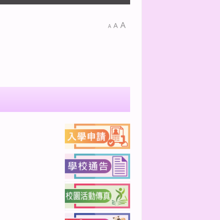
A
A
A