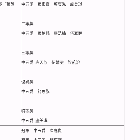
大賽「菁英
中五愛 張東寶 蔡奕泓 盧美琪
二等獎
中五愛 張柏麟 羅浩楠 伍嘉毅
三等獎
中五愛 許天欣 伍靖雯 梁凱溶
優異獎
中五愛 龍思旗
特等獎
中五愛 盧美琪
冠軍 中五愛 唐嘉傑