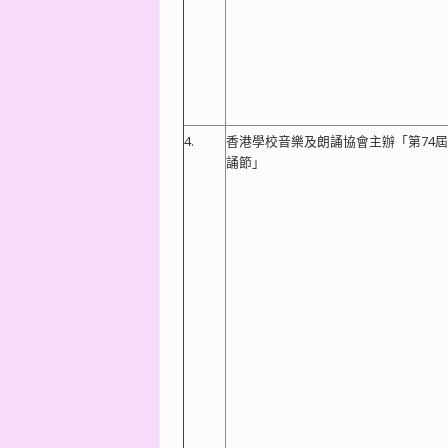
4.
香港學校音樂及朗誦協會主辦「第74
誦節」