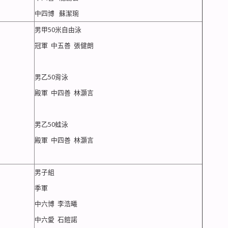
中四博 蘇潔琬
男甲50米自由泳
冠軍 中五善 張健朗
男乙50背泳
殿軍 中四善 林灝言
男乙50蛙泳
殿軍 中四善 林灝言
男子組
季軍
中六博 李浩曦
中六愛 石鎧諾