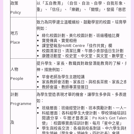
政策
以「五自教育」（自信、自治、自學、自我形象、自
重」、「信任」、「樂觀」、「關懷」，發揚「慈悲博愛
Policy
致力為同學建立溫暖繽紛、鼓勵學習的校園，培育學生
例如：
地方
綠化校園計劃、美化校園計劃、班級種植比賽
寶覺傳真、寶覺相冊
Place
課室壁報及HoME Centre「佳作共賞」欄
校園清潔日、清潔比賽、午膳小食部值日生計劃
康體活動室、校史室、中文室、英文室、數學室、科
提升學生、家長、教職員對啟發潛能教育的了解，共同
人物
神。措施例如：
早會老師及學生主題短講
People
家長教師會活動、家長日、與校長茶敘、家長之夜、
教師會議、教師專業發展日
計劃
為學生營造表現才華的機會，讓學生多參與、多表達、
如：
Programme
班級層面：班級經營計劃、班本獎勵計劃、一人一職
科組層面：各科組學生大使計劃、學校領袖培訓計劃
閱讀分享、午間才藝表演：Po Kok’s Got Tal
及
使」：校園導賞員培訓計劃、每月「星中之星」
學生與校長交流：各級與校長對談、中六學生與校長
學生領袖（學生會、領袖生、四社社長）會議