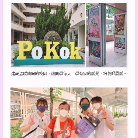
建設溫暖繽紛的校園，讓同學每天上學有家的感覺，培養歸屬感。