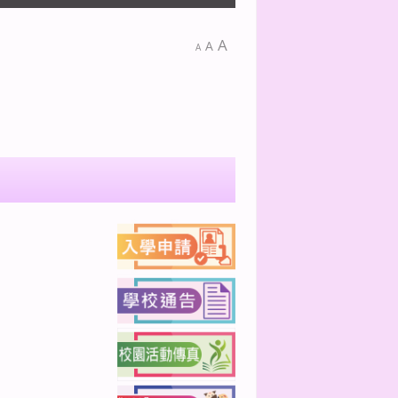
A
A
A