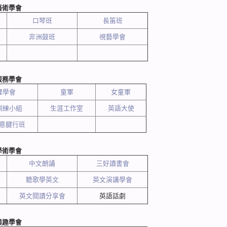
藝術學會
口琴班
長笛班
非洲鼓班
視藝學會
服務學會
理學會
童軍
女童軍
訓練小組
生涯工作室
英語大使
意腱行班
學
術
學會
中文朗誦
三好讀書會
聽歌學英文
英文演講學會
英文閱讀分享會
英語話劇
興趣學會