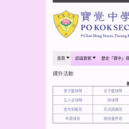
首頁
認識寶覺
歷史「寶中」
課外活動
男子籃球隊
女子籃球隊
五人足球隊
排球隊
室內划艇班
花式跳繩班
布袋球班
競技疊杯班