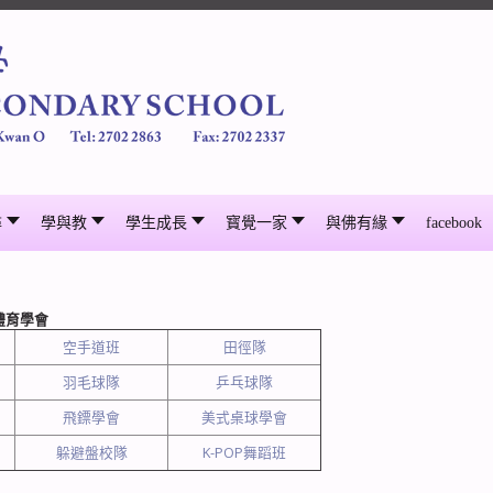
尋
學與教
學生成長
寳覺一家
與佛有緣
facebook
體育學會
空手道班
田徑隊
羽毛球隊
乒乓球隊
飛鏢學會
美式桌球學會
躲避盤校隊
K-POP舞蹈班