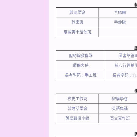
戲劇學會
合唱團
管樂班
手鈴隊
夏威夷小結他班
聖約翰救傷隊
圖書館管
環保大使
慈心行領袖
長者學苑：手工班
長者學苑：心
校史工作坊
辯論學會
普通話學會
英語集誦
英語藝術小組
英文寫作班