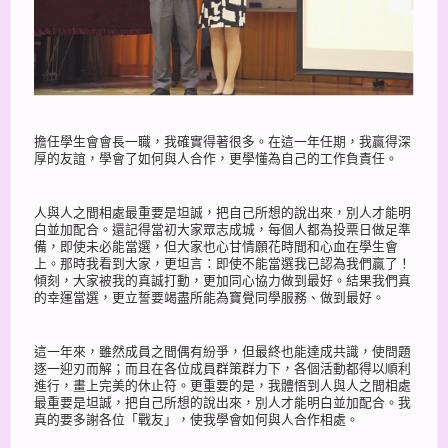
擔任學生會會長一職，我確實得著很多。在這一年任期，我贏得深
厚的友誼，學會了如何與人合作，更學懂為自己的工作負責任。
人與人之間相處最重要是坦誠，把自己所想的說出來，別人才能明
白並加配合。還記得當初大家眾志成城，每個人都為投票日做足準
備，即使未必能當選，但大家也心甘情願花時間和心血在學生會
上。那時我看到大家，更坦言：即使不能當選我已認為我們贏了！
傾刻，大家被我的真誠打動，更加同心協力做到最好。結果我們真
的幸運當選，更立誓要竭盡所能為寶覺同學服務、做到最好。
這一年來，雖然成員之間偶有紛爭，但最終也能達成共識，使問題
逐一迎刃而解；而且在各位成員群策群力下，各個活動都得以順利
進行，畫上完美的休止符。更重要的是，我體悟到人與人之間相處
最重要是坦誠，把自己所想的說出來，別人才能明白並加配合。我
真的要多謝各位「戰友」，使我學會如何與人合作相處。