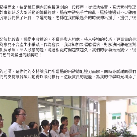
緊接而來。這是我任期內印象最深刻的一段經歷，從場地佈置、音樂素材整理
幹事都缺乏大型活動的籌備經驗，過程中難免手忙腳亂，還接連遇到不少難題
度讓我們慌了陣腳。幸運的是，老師在我們最迷茫的時候伸出援手，提供了很
又無比珍貴。我從中收穫的，不僅是與人相處、待人接物的技巧，更寶貴的是
為意見不合產生小爭執。作為會長，我深知如果偏聽偏信，對解決困難毫無幫
化解矛盾。令人欣慰的是，隨著相處時間越來越久，我們的爭執漸漸變少，很
同奮鬥沉澱出的默契吧！
的老師，是你們的支持讓我們所遭遇的困難總能迎刃而解。同時亦感謝同學們
們的支持讓各項活動得以順利推行。這段寶貴的經歷，為我的中學時光增添了