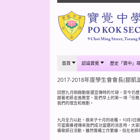
首頁
認識寶覺
歷史「寶中」
2017-2018年度學生會會長(鄒凱漩
回想九月剛啟動競選宣傳時的忙碌，至今仍歷
跟著老師走進教室，我們早上的第一項「任務
我們的理念和規劃。
九月全力以赴，換來
了
十月的收穫。10月3
可當廣播裡傳來我們成功當選的消息時，大家
備敬師日活動。雖然籌備工作繁雜，但在老師