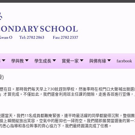
尋
學與教
學生成長
寳覺一家
與佛有緣
facebook
)
歷在目。那時我們每天早上7:30就趕到學校，然後準時在校門口大聲喊出競
」才算完成。不僅如此，我們還會利用班主任課的間隙，走進各班進行宣傳，
日競選當天，我們11名成員都難掩緊張，連平時最活躍的同學都變得沉默，整個
臉上瞬間綻放出笑容，空氣中的壓抑也一掃而空。我們隨即展開當選後的第一
的悉心指導和各位幹事的齊心協力下，我們最終圓滿完成了任務。